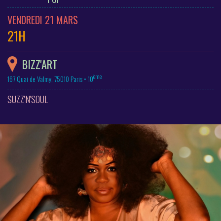
VENDREDI 21 MARS
21H
BIZZ'ART
ème
167 Quai de Valmy, 75010 Paris • 10
SUZZ'N'SOUL