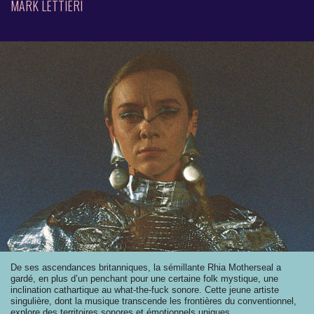
MARK LETTIERI
De ses ascendances britanniques, la sémillante Rhia Motherseal a
gardé, en plus d’un penchant pour une certaine folk mystique, une
inclination cathartique au what-the-fuck sonore. Cette jeune artiste
singulière, dont la musique transcende les frontières du conventionnel,
explore des territoires sonores et émotionnels uniques.