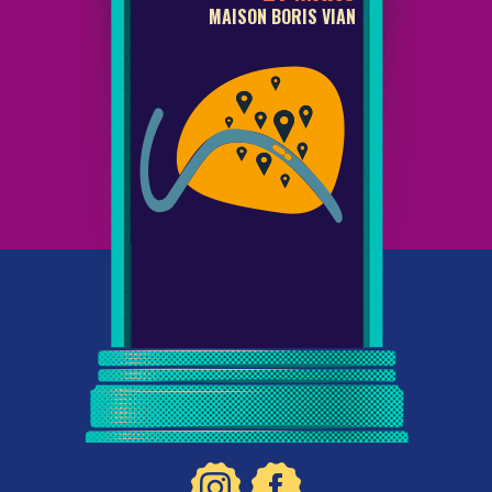
EL DE LA MARINE
MAISON BORIS VIAN
GROU