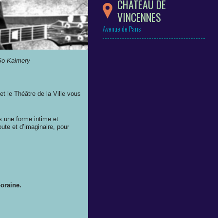
CHÂTEAU DE
VINCENNES
Avenue de Paris
 So Kalmery
t le Théâtre de la Ville vous
s une forme intime et
ute et d’imaginaire, pour
oraine.