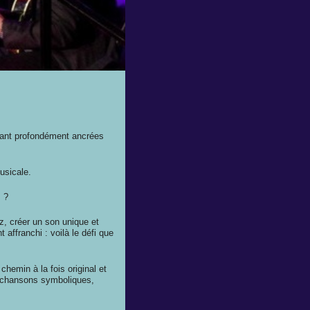
tant profondément ancrées
usicale.
z ?
z, créer un son unique et
 affranchi : voilà le défi que
hemin à la fois original et
de chansons symboliques,